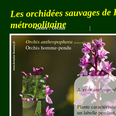
Les orchidées sauvages de
métropolitaine
Genre :
Orchis
Vue
Orchis anthropophora
(Linné) Allioni 1785
www.lorraine-bennery.fr
Orchis homme-pendu
Aceras anthropop
Plante caractérisée
un labelle pendant,