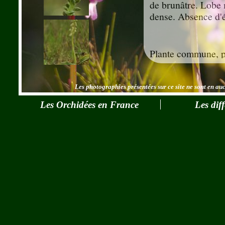
de brunâtre. Lobe 
dense. Absence d'
Plante commune, pl
Central.
Les photographies présentées sur ce site ne sont en aucu
Aucune.
Les Orchidées en France
Les dif
Espèce peu variabl
hybrides facilemen
militaris.
C'est une des orchi