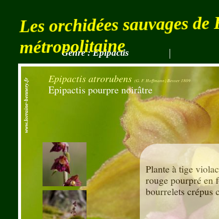
Les orchidées sauvages de
métropolitaine
Genre : Epipactis
Vue
Epipactis atrorubens
(G. F. Hoffmann) Besser 1809
www.lorraine-bennery.fr
Epipactis pourpre noirâtre
Plante à tige viola
rouge pourpré en f
bourrelets crépus c