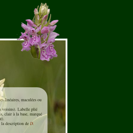
BENNERY
es linéaires, maculées ou
 voisins). Labelle plié
s, clair à la base, marqué
t).
 la description de
D.