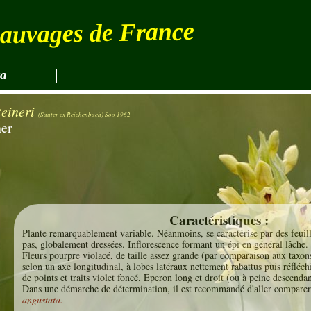
sauvages de France
za
Vues par Olivier HIRSCHY et Lorraine 
teineri
(Sauter ex Reichenbach) Soo 1962
ner
Caractéristiques :
Plante remarquablement variable. Néanmoins, se caractérise par des feuill
pas, globalement dressées. Inflorescence formant un épi en général lâche.
Fleurs pourpre violacé, de taille assez grande (par comparaison aux taxons
selon un axe longitudinal, à lobes latéraux nettement rabattus puis réfléchi
de points et traits violet foncé. Eperon long et droit (ou à peine descendan
Dans une démarche de détermination, il est recommandé d'aller comparer
angustata.